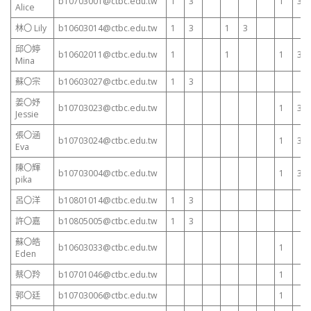
b10703001@ctbc.edu.tw
1
3
1
3
Alice
林〇 Lily
b10603014@ctbc.edu.tw
1
3
1
3
邱〇婷
b10602011@ctbc.edu.tw
1
1
1
3
Mina
蘇〇宗
b10603027@ctbc.edu.tw
1
3
姜〇妤
b10703023@ctbc.edu.tw
1
3
Jessie
張〇涵
b10703024@ctbc.edu.tw
1
3
Eva
陳〇輝
b10703004@ctbc.edu.tw
1
3
pika
呂〇洋
b10801014@ctbc.edu.tw
1
3
許〇嘉
b10805005@ctbc.edu.tw
1
3
蘇〇皓
b10603033@ctbc.edu.tw
1
Eden
蔡〇羚
b10701046@ctbc.edu.tw
1
郭〇廷
b10703006@ctbc.edu.tw
1