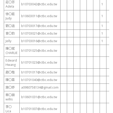
莊〇芬
b10703042@ctbc.edu.tw
1
Adela
徐〇庭
b10603011@ctbc.edu.tw
1
Judy
劉〇涵
b10703017@ctbc.edu.tw
1
曾〇鈞
b10703021@ctbc.edu.tw
1
Jelly
b10703016@ctbc.edu.tw
1
陳〇斌
b10701025@ctbc.edu.tw
CHARLIE
Edward
b10701023@ctbc.edu.tw
Hwang
趙〇楷
b10701017@ctbc.edu.tw
陳〇霖
b10701040@ctbc.edu.tw
施〇妤
a0980758134@gmail.com
蔡〇頡
b10601031@ctbc.edu.tw
willis
李〇
b10701007@ctbc.edu.tw
Lica