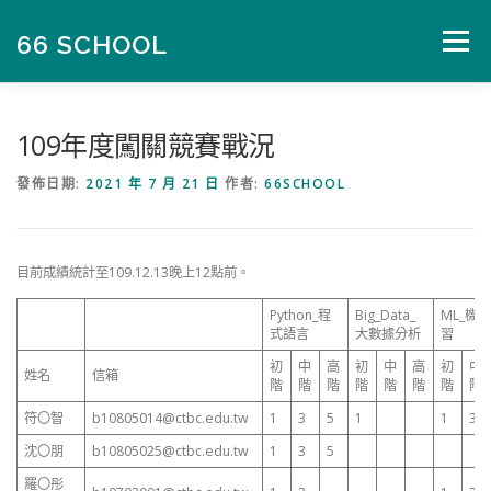
跳
至
66 SCHOOL
選單
主
要
內
容
首頁
數位課程
自學社群
AI 創新競賽
109年度闖關競賽戰況
發佈日期:
2021 年 7 月 21 日
作者:
66SCHOOL
財經精華報
文章列表
目前成績統計至109.12.13晚上12點前。
Python_程
Big_Data_
ML_機
式語言
大數據分析
習
初
中
高
初
中
高
初
中
姓名
信箱
階
階
階
階
階
階
階
階
符〇智
b10805014@ctbc.edu.tw
1
3
5
1
1
3
沈〇朋
b10805025@ctbc.edu.tw
1
3
5
羅〇彤