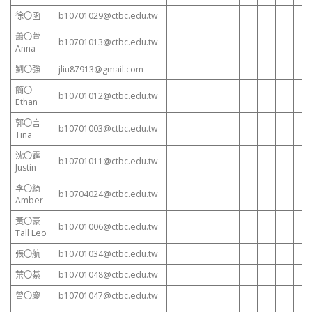
徐〇函
b10701029@ctbc.edu.tw
蕭〇萱
b10701013@ctbc.edu.tw
Anna
劉〇強
jliu87913@gmail.com
簡〇
b10701012@ctbc.edu.tw
Ethan
郭〇言
b10701003@ctbc.edu.tw
Tina
沈〇霆
b10701011@ctbc.edu.tw
Justin
李〇綺
b10704024@ctbc.edu.tw
Amber
黃〇豪
b10701006@ctbc.edu.tw
Tall Leo
張〇航
b10701034@ctbc.edu.tw
葉〇綦
b10701048@ctbc.edu.tw
曾〇慶
b10701047@ctbc.edu.tw