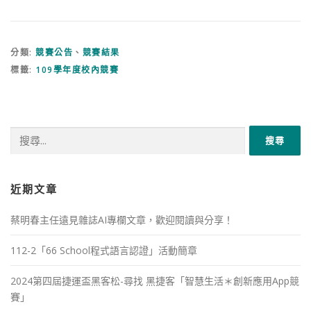
分類:
競賽公告
、
競賽結果
標籤:
109學年度校內競賽
搜
尋
關
鍵
字:
近期文章
蔡明春主任遠見雜誌AI專欄文章，歡迎閱讀與分享！
112-2「66 School程式語言認證」活動簡章
2024第四屆捷運盃黑客松-尋找 黑捷客「智慧生活＊創新應用App競
賽」