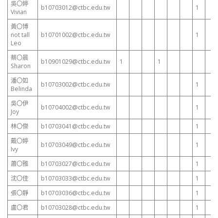
吳〇婷
b10703012@ctbc.edu.tw
1
Vivian
黃〇博
not tall
b10701002@ctbc.edu.tw
1
Leo
蔡〇晨
b10901029@ctbc.edu.tw
1
1
Sharon
潘〇如
b10703002@ctbc.edu.tw
1
Belinda
吳〇伊
b10704002@ctbc.edu.tw
1
Joy
林〇傑
b10703041@ctbc.edu.tw
1
戴〇婷
b10703049@ctbc.edu.tw
1
Ivy
蕭〇雅
b10703027@ctbc.edu.tw
1
沈〇佳
b10703033@ctbc.edu.tw
1
張〇靜
b10703036@ctbc.edu.tw
1
盧〇君
b10703028@ctbc.edu.tw
1