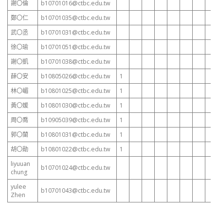
謝〇倫
b10701016@ctbc.edu.tw
鄭〇仁
b10701035@ctbc.edu.tw
武〇丞
b10701031@ctbc.edu.tw
徐〇瑜
b10701051@ctbc.edu.tw
謝〇凱
b10701038@ctbc.edu.tw
薛〇安
b10805026@ctbc.edu.tw
1
林〇嵋
b10801025@ctbc.edu.tw
1
黃〇媛
b10801030@ctbc.edu.tw
1
周〇喬
b10905039@ctbc.edu.tw
1
郭〇蘭
b10801031@ctbc.edu.tw
1
胡〇勛
b10801022@ctbc.edu.tw
1
liyuuan
b10701024@ctbc.edu.tw
chung
yulee
b10701043@ctbc.edu.tw
Zhen