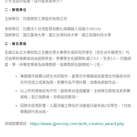
人才及設計能量，提升產業競爭力。
二、辦理單位
主辦單位：均豪精密工業股份有限公司
承辦單位：社團法人台灣智慧自動化與機器人協會(TAIROA)
協辦單位：國立臺灣大學、國立台灣科技大學、國立高雄科技大學
三、報名資格
全國公私立大專校院之全職在學大專學生或研究所學生（含在台外籍學生）均
可由學校推薦或自由組隊參加，參賽學生名額限制:最少3人，至多5人。可邀請
產、學、研專家學者為指導教師，指導教師名額限制:1~2名。
專題實作競賽以師生共同製作、產學合作專題或與產學合作廠商共同
合作完成之成果為限。參賽作品不得抄襲，並應為原創作品。
以上所列資格若有不符，經檢舉且查證屬實，主辦單位將取消其參賽
資格；若已領獎者，亦將追回獎項。
因肺炎疫情影響，入圍決審之隊伍於決審當日最多由2位學生、1位指
導教師代表出席。
詳細競賽資訊：
https://www.gpmcorp.com.tw/Ai_creation_award.php