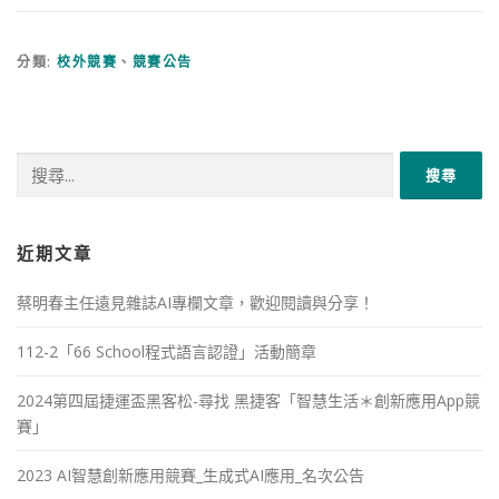
分類:
校外競賽
、
競賽公告
搜
尋
關
鍵
字:
近期文章
蔡明春主任遠見雜誌AI專欄文章，歡迎閱讀與分享！
112-2「66 School程式語言認證」活動簡章
2024第四屆捷運盃黑客松-尋找 黑捷客「智慧生活＊創新應用App競
賽」
2023 AI智慧創新應用競賽_生成式AI應用_名次公告