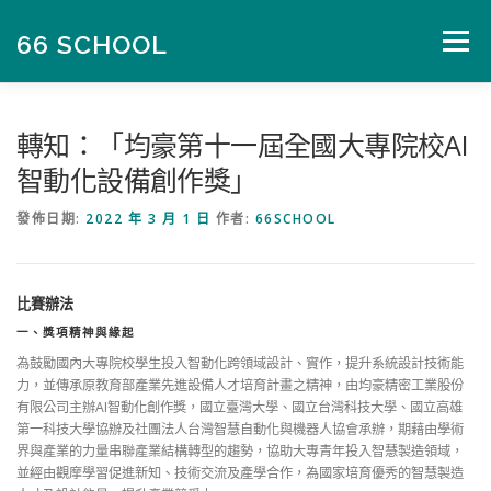
跳
至
66 SCHOOL
選單
主
要
內
容
首頁
數位課程
自學社群
AI 創新競賽
轉知：「均豪第十一屆全國大專院校AI
智動化設備創作獎」
財經精華報
文章列表
發佈日期:
2022 年 3 月 1 日
作者:
66SCHOOL
比賽辦法
一、獎項精神與緣起
為鼓勵國內大專院校學生投入智動化跨領域設計、實作，提升系統設計技術能
力，並傳承原教育部產業先進設備人才培育計畫之精神，由均豪精密工業股份
有限公司主辦AI智動化創作獎，國立臺灣大學、國立台灣科技大學、國立高雄
第一科技大學協辦及社團法人台灣智慧自動化與機器人協會承辦，期藉由學術
界與產業的力量串聯產業結構轉型的趨勢，協助大專青年投入智慧製造領域，
並經由觀摩學習促進新知、技術交流及產學合作，為國家培育優秀的智慧製造